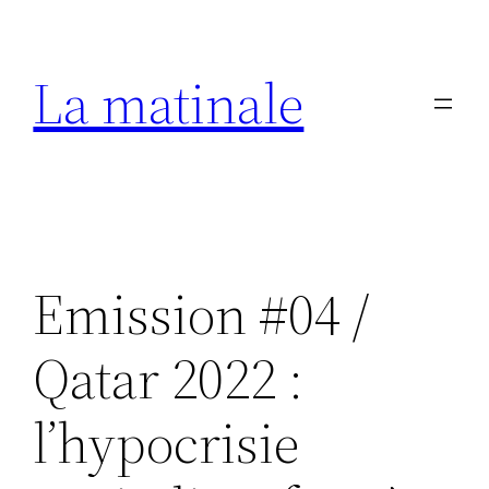
Aller
au
La matinale
contenu
Emission #04 /
Qatar 2022 :
l’hypocrisie