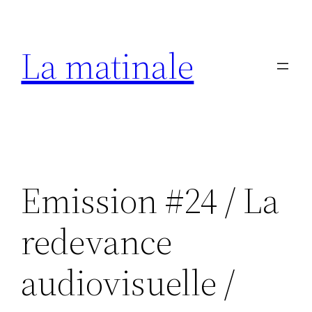
Aller
au
La matinale
contenu
Emission #24 / La
redevance
audiovisuelle /