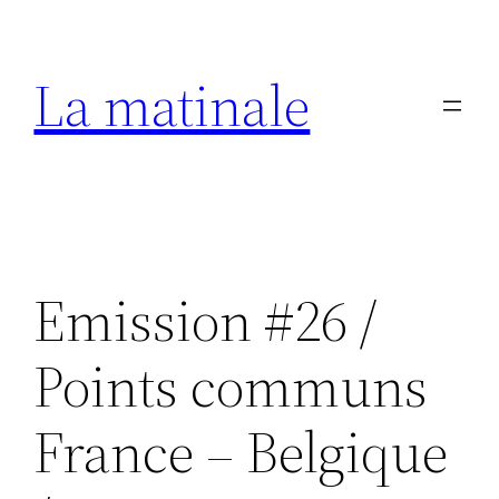
Aller
au
La matinale
contenu
Emission #26 /
Points communs
France – Belgique