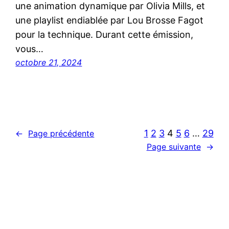
une animation dynamique par Olivia Mills, et
une playlist endiablée par Lou Brosse Fagot
pour la technique. Durant cette émission,
vous…
octobre 21, 2024
1
2
3
4
5
6
…
29
←
Page précédente
Page suivante
→